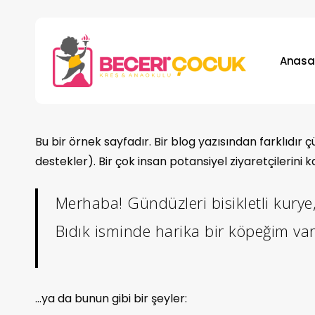
Skip
to
main
Anasa
content
Hit enter to search or ESC to close
Bu bir örnek sayfadır. Bir blog yazısından farklıdı
destekler). Bir çok insan potansiyel ziyaretçilerini k
Merhaba! Gündüzleri bisikletli kurye
Bıdık isminde harika bir köpeğim va
…ya da bunun gibi bir şeyler: