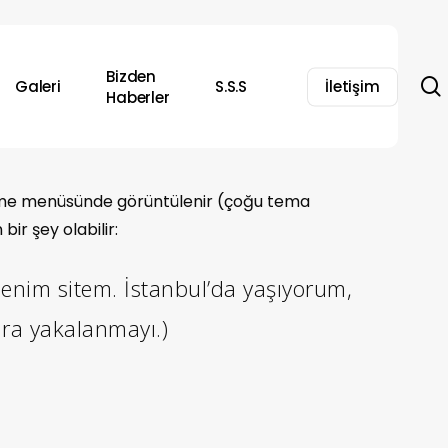
Bizden
Galeri
S.S.S
İletişim
Haberler
gezinme menüsünde görüntülenir (çoğu tema
bir şey olabilir:
 benim sitem. İstanbul’da yaşıyorum,
ura yakalanmayı.)