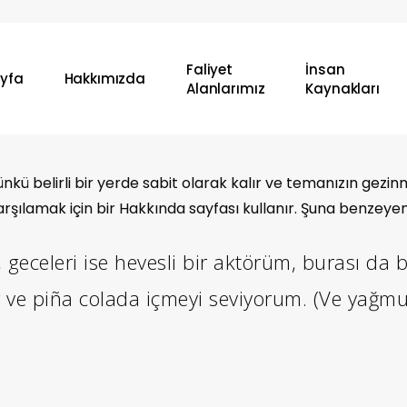
Faliyet
İnsan
yfa
Hakkımızda
Alanlarımız
Kaynakları
r çünkü belirli bir yerde sabit olarak kalır ve temanızın 
arşılamak için bir Hakkında sayfası kullanır. Şuna benzeyen 
, geceleri ise hevesli bir aktörüm, burası da
r ve piña colada içmeyi seviyorum. (Ve yağm